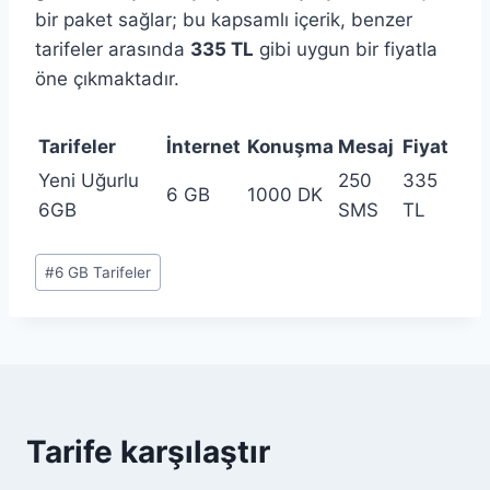
bir paket sağlar; bu kapsamlı içerik, benzer
tarifeler arasında
335 TL
gibi uygun bir fiyatla
öne çıkmaktadır.
Tarifeler
İnternet
Konuşma
Mesaj
Fiyat
Yeni Uğurlu
250
335
6 GB
1000 DK
6GB
SMS
TL
Post
#
6 GB Tarifeler
Tags:
Tarife karşılaştır