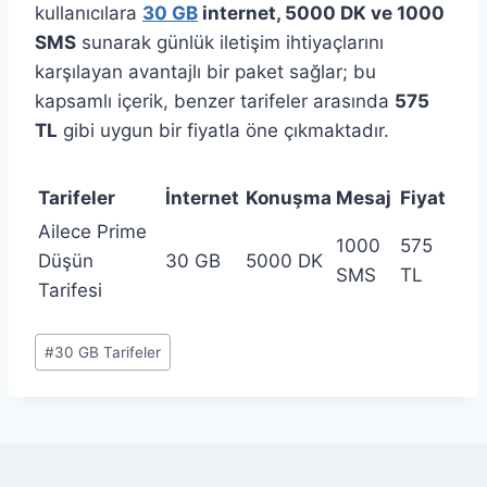
kullanıcılara
30 GB
internet, 5000 DK ve 1000
SMS
sunarak günlük iletişim ihtiyaçlarını
karşılayan avantajlı bir paket sağlar; bu
kapsamlı içerik, benzer tarifeler arasında
575
TL
gibi uygun bir fiyatla öne çıkmaktadır.
Tarifeler
İnternet
Konuşma
Mesaj
Fiyat
Ailece Prime
1000
575
Düşün
30 GB
5000 DK
SMS
TL
Tarifesi
Post
#
30 GB Tarifeler
Tags: